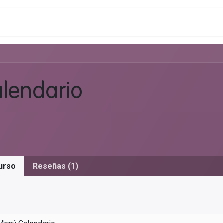
ía de ventas
Clientes
Kit Digital
Webinars
Demo gratuita
lendario
urso
Reseñas (1)