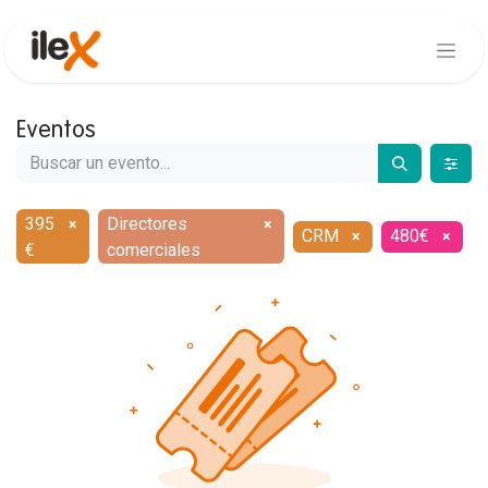
Eventos
395
Directores
×
×
CRM
480€
×
×
€
comerciales