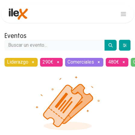
Eventos
Liderazgo
290€
Comerciales
480€
×
×
×
×