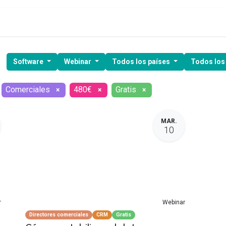
ía de ventas
Clientes
Kit Digital
Webinars
Demo gratuita
Software
Webinar
Todos los países
Todos los
Comerciales
480€
Gratis
×
×
×
MAR.
10
r
Webinar
Directores comerciales
CRM
Gratis