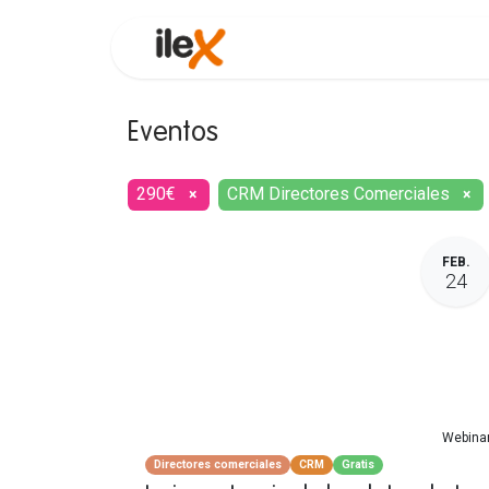
Funcionalidades
Consultor
Eventos
290€
CRM Directores Comerciales
×
×
FEB.
24
Webina
Directores comerciales
CRM
Gratis