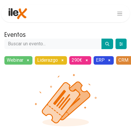
Eventos
Webinar
Liderazgo
290€
ERP
CRM
×
×
×
×