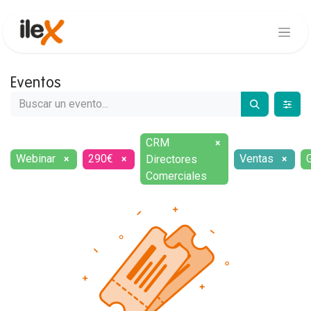
Eventos
CRM
×
Webinar
290€
Ventas
G
Directores
×
×
×
Comerciales