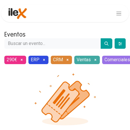
Eventos
290€
ERP
CRM
Ventas
Comerciales
×
×
×
×