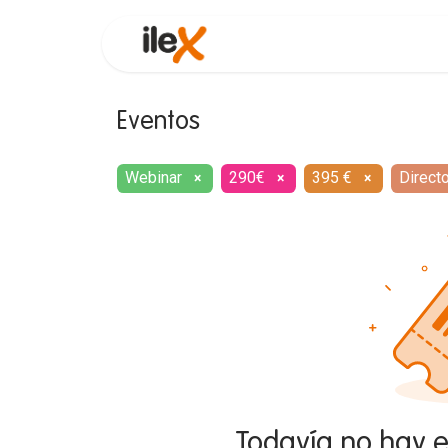
Funcionalidades
Consultor
Eventos
Webinar
290€
395 €
Direct
×
×
×
Todavía no hay 