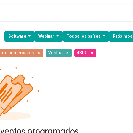
ía de ventas
Clientes
Kit Digital
Webinars
Demo gratuita
Software
Webinar
Todos los países
Próximos
ores comerciales
Ventas
480€
×
×
×
eventos programados