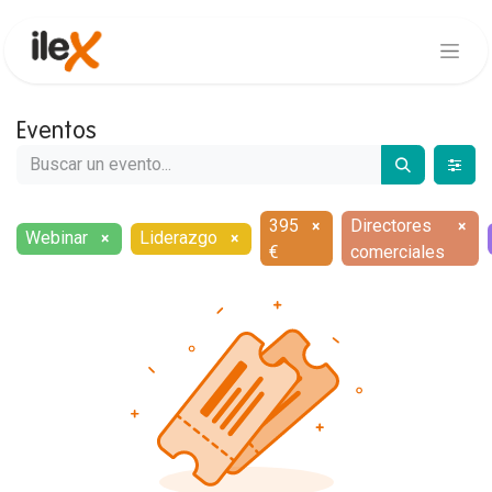
Eventos
395
Directores
×
×
Webinar
Liderazgo
×
×
€
comerciales