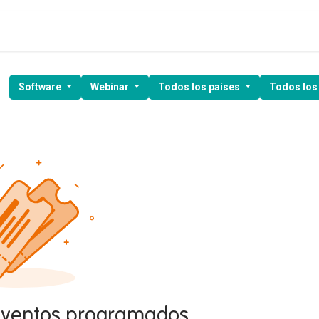
ía de ventas
Clientes
Kit Digital
Webinars
Demo gratuita
Software
Webinar
Todos los países
Todos los
eventos programados