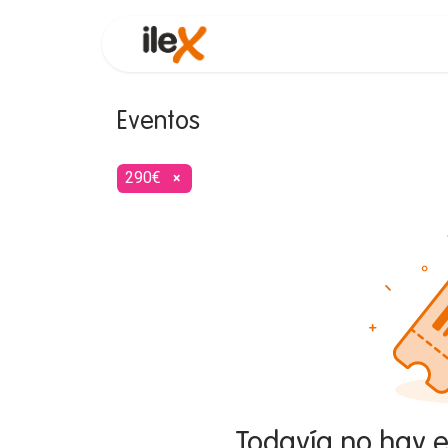
Funcionalidades
Consultor
Eventos
290€
×
Todavía no hay 