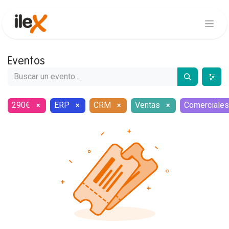
Eventos
290€
ERP
CRM
Ventas
Comerciales
×
×
×
×