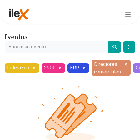
Eventos
Directores
×
Liderazgo
290€
ERP
C
×
×
×
comerciales