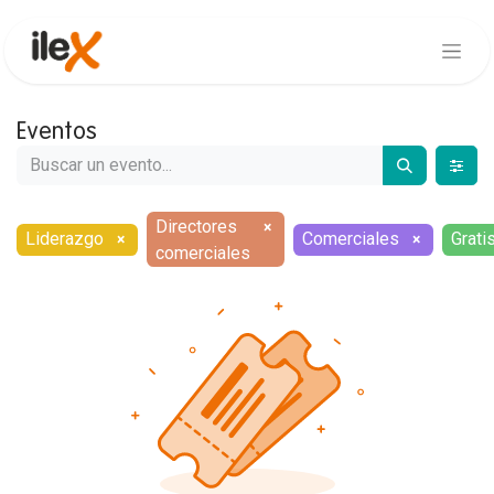
Eventos
Directores
×
Liderazgo
Comerciales
Grati
×
×
comerciales