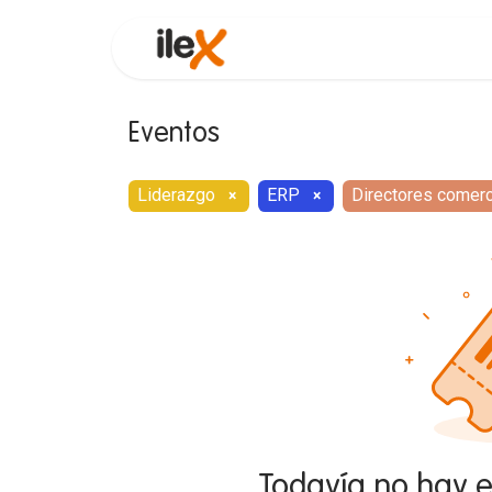
Funcionalidades
Consultor
Eventos
Liderazgo
ERP
Directores comerc
×
×
Todavía no hay 