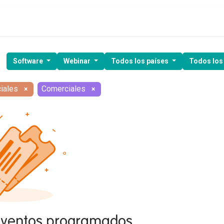
ía de ventas
Clientes
Kit Digital
Webinars
Demo gratuita
Software
Webinar
Todos los países
Todos los
iales
Comerciales
×
×
eventos programados