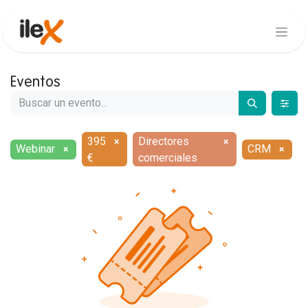
Eventos
395
Directores
×
×
Webinar
CRM
×
×
€
comerciales