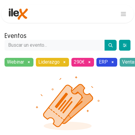
Eventos
Webinar
Liderazgo
290€
ERP
Venta
×
×
×
×