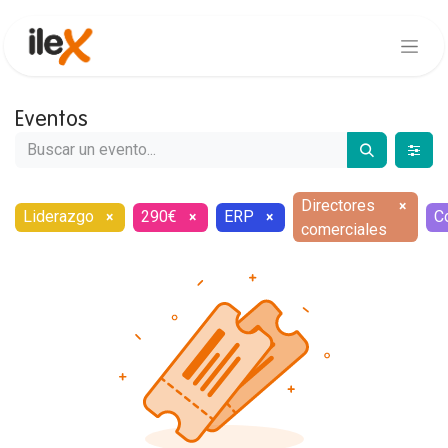
Eventos
Directores
×
Liderazgo
290€
ERP
C
×
×
×
comerciales