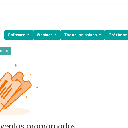
ía de ventas
Clientes
Kit Digital
Webinars
Demo gratuita
Software
Webinar
Todos los países
Próximos
s
×
eventos programados