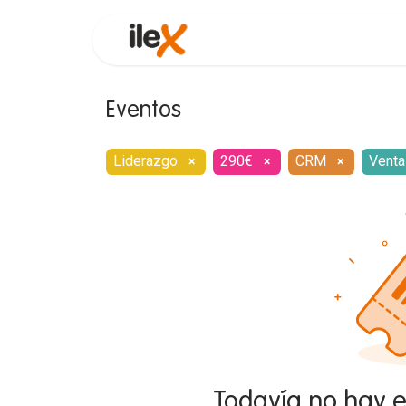
Funcionalidades
Consultor
Eventos
Liderazgo
290€
CRM
Venta
×
×
×
Todavía no hay 