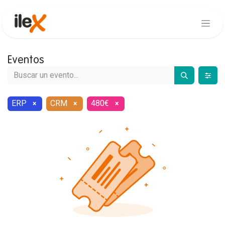
Eventos
ERP
CRM
480€
×
×
×