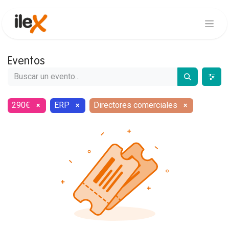
Eventos
290€
ERP
Directores comerciales
×
×
×