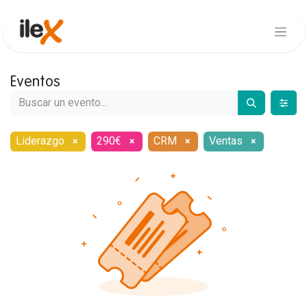
Eventos
Liderazgo
290€
CRM
Ventas
×
×
×
×