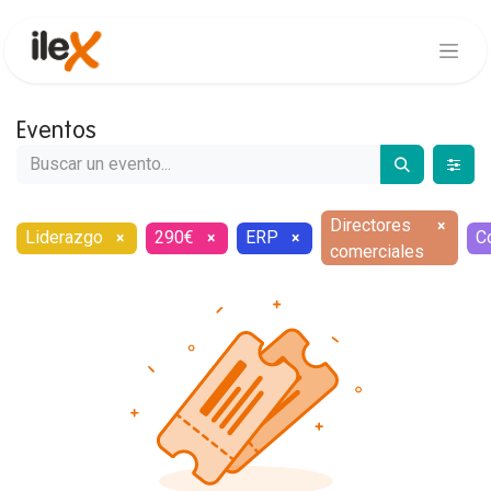
Eventos
Directores
×
Liderazgo
290€
ERP
C
×
×
×
comerciales