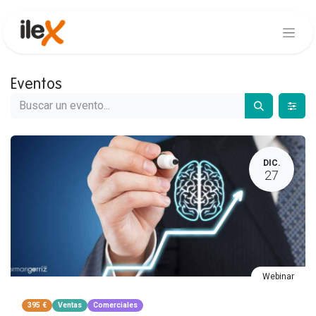
Eventos
DIC.
27
Webinar
395 €
Ventas
Comerciales