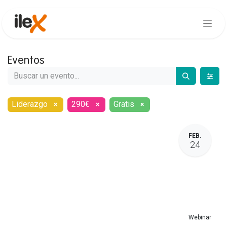
Eventos
Liderazgo
290€
Gratis
×
×
×
FEB.
24
Webinar