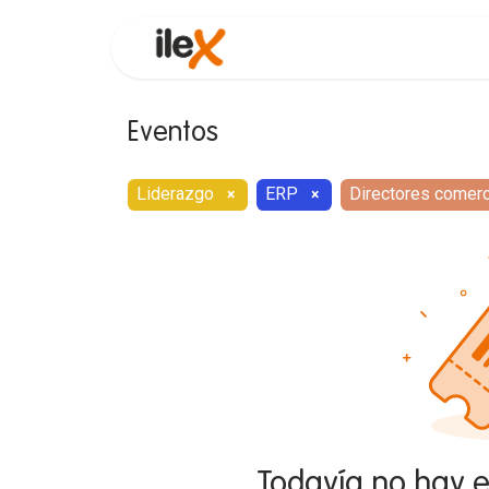
Funcionalidades
Consultor
Eventos
Liderazgo
ERP
Directores comerc
×
×
Todavía no hay 