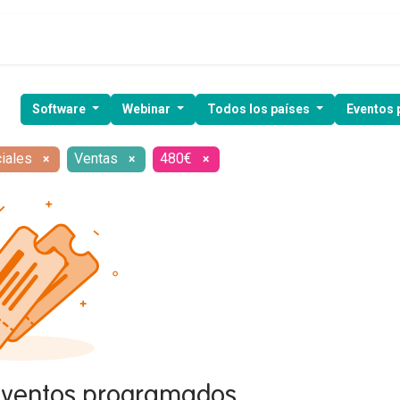
ía de ventas
Clientes
Kit Digital
Webinars
Demo gratuita
Software
Webinar
Todos los países
Eventos
iales
Ventas
480€
×
×
×
eventos programados